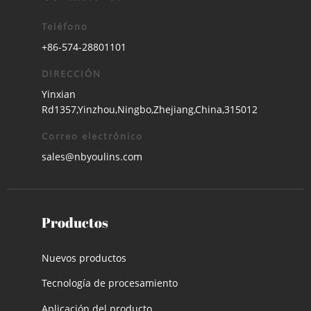
Teléfono
+86-574-28801101
DIRECCIÓN
Yinxian
Rd1357,Yinzhou,Ningbo,Zhejiang,China,315012
Correo electrónico
sales@nbyoulins.com
Productos
Nuevos productos
Tecnología de procesamiento
Aplicación del producto