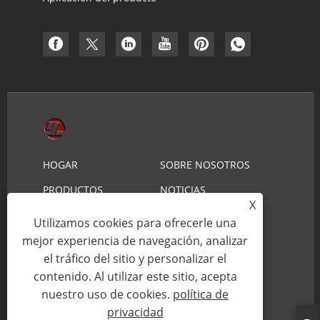
HOGAR
SOBRE NOSOTROS
PRODUCTOS
NOTICIAS
X
DESCARGAR
ENVIAR CONSULTA
Utilizamos cookies para ofrecerle una
mejor experiencia de navegación, analizar
CONTÁCTENOS
el tráfico del sitio y personalizar el
contenido. Al utilizar este sitio, acepta
Copyright © 2021 Ningbo Youlin Trading Co., Ltd. -
nuestro uso de cookies.
política de
Mecanizado CNC - Todos los derechos reservados.
privacidad