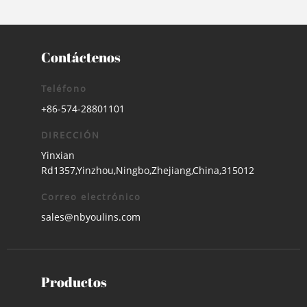
Contáctenos
Teléfono
+86-574-28801101
DIRECCIÓN
Yinxian
Rd1357,Yinzhou,Ningbo,Zhejiang,China,315012
Correo electrónico
sales@nbyoulins.com
Productos