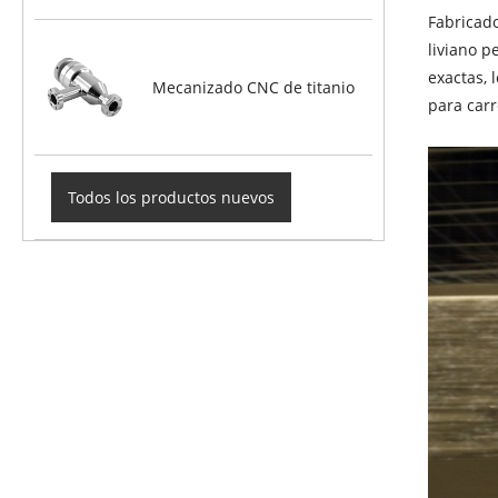
Fabricado
liviano p
exactas, 
Mecanizado CNC de titanio
para carr
Todos los productos nuevos