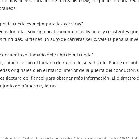
 de más de 900 caballos de fuerza (670 kW), lo que les da una rela
ráneos.
ipo de rueda es mejor para las carreras?
edas forjadas son significativamente más livianas y resistentes qu
s fundidas. Si tienes un auto de carreras serio, vale la pena la inve
e encuentro el tamaño del cubo de mi rueda?
o, comience con el tamaño de rueda de su vehículo. Puede encontra
edas originales o en el marco interior de la puerta del conductor.
s (lectura del flanco) para obtener más información. El diámetro d
njunto de números y letras.
 calientes: Cubo de rueda estriado, China, personalizado, OEM, fab