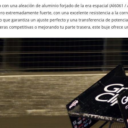
 con una aleación de aluminio forjado de la era espacial (Al6061 /
ero extremadamente fuerte, con una excelente resistencia a la cor
lo que garantiza un ajuste perfecto y una transferencia de potenc
eras competitivas o mejorando tu parte trasera, este buje ofrece un