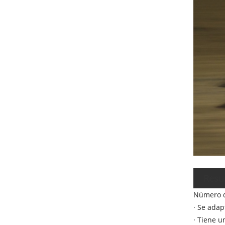
Resu
Número de
· Se adap
· Tiene u