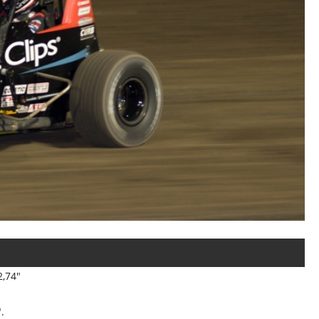
2,74"
.