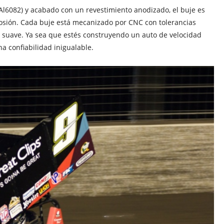
 Al6082) y acabado con un revestimiento anodizado, el buje es
rosión. Cada buje está mecanizado por CNC con tolerancias
ia suave. Ya sea que estés construyendo un auto de velocidad
a confiabilidad inigualable.