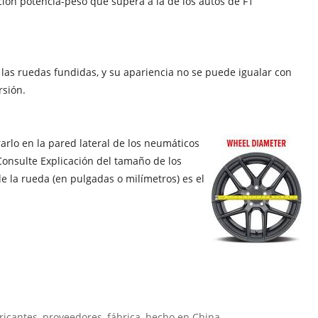
ción potencia-peso que supera a la de los autos de F1
e las ruedas fundidas, y su apariencia no se puede igualar con
rsión.
rlo en la pared lateral de los neumáticos
 Consulte Explicación del tamaño de los
e la rueda (en pulgadas o milímetros) es el
ricantes, proveedores, fábrica, hecho en China