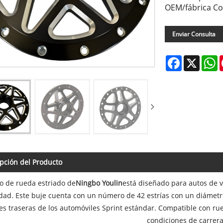
OEM/fábrica Co
Enviar Consulta
Facebook
X
W
pción del Producto
o de rueda estriado de
Ningbo Youlin
está diseñado para autos de ve
dad. Este buje cuenta con un número de 42 estrías con un diámetr
tes traseras de los automóviles Sprint estándar. Compatible con r
condiciones de carrer