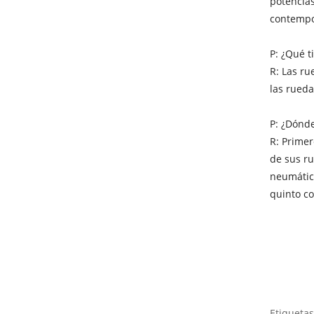
potencias
contempo
P: ¿Qué t
R: Las ru
las rueda
P: ¿Dónd
R: Primer
de sus ru
neumático
quinto co
Etiquetas