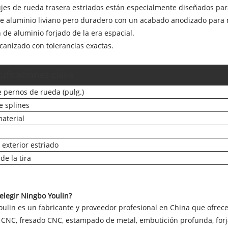
bujes de rueda trasera estriados están especialmente diseñados pa
e aluminio liviano pero duradero con un acabado anodizado para m
n de aluminio forjado de la era espacial.
anizado con tolerancias exactas.
ificaciones clave
e pernos de rueda (pulg.)
e splines
aterial
exterior estriado
de la tira
elegir Ningbo Youlin?
ulin es un fabricante y proveedor profesional en China que ofrec
CNC, fresado CNC, estampado de metal, embutición profunda, forja, 