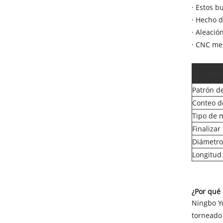
· Estos 
· Hecho d
· Aleació
· CNC mec
Espec
Patrón d
Conteo d
Tipo de m
Finalizar
Diámetro 
Longitud 
¿Por qué 
Ningbo Yo
torneado 