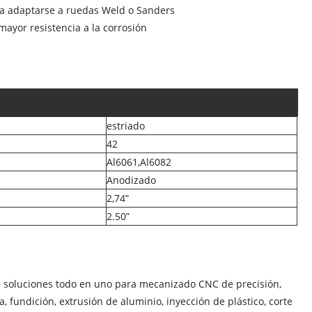
ra adaptarse a ruedas Weld o Sanders
ayor resistencia a la corrosión
estriado
42
Al6061,Al6082
Anodizado
2,74”
2.50”
e soluciones todo en uno para mecanizado CNC de precisión,
fundición, extrusión de aluminio, inyección de plástico, corte